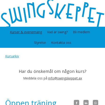
Kurser & evenemang
Vad är swing?
Bli medlem
Styrelse
Kontakta oss
Kursarkiv
Har du önskemål om någon kurs?
Meddela oss på
info@swingskeppet.ax
Öppen träning