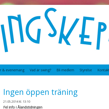
er & evenemang
Vad är swing?
Bli medlem
Styrelse
Kontak
Ingen öppen träning
21.05.2014
kl. 13:10
Fel info i Ålandstidningen