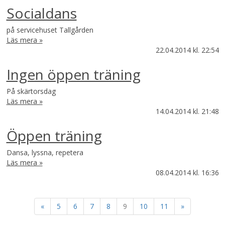
Socialdans
på servicehuset Tallgården
Läs mera »
22.04.2014
kl. 22:54
Ingen öppen träning
På skärtorsdag
Läs mera »
14.04.2014
kl. 21:48
Öppen träning
Dansa, lyssna, repetera
Läs mera »
08.04.2014
kl. 16:36
«
5
6
7
8
9
10
11
»