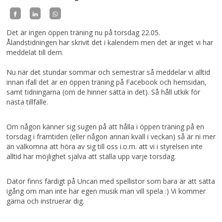
Det är ingen öppen träning nu på torsdag 22.05.
Ålandstidningen har skrivit det i kalendern men det är inget vi har
meddelat till dem.
Nu när det stundar sommar och semestrar så meddelar vi alltid
innan ifall det är en öppen träning på Facebook och hemsidan,
samt tidningarna (om de hinner sätta in det). Så håll utkik för
nästa tillfälle.
Om någon känner sig sugen på att hålla i öppen träning på en
torsdag i framtiden (eller någon annan kväll i veckan) så är ni mer
än välkomna att höra av sig till oss i.o.m. att vi i styrelsen inte
alltid har möjlighet själva att ställa upp varje torsdag.
Dator finns färdigt på Uncan med spellistor som bara är att sätta
igång om man inte har egen musik man vill spela :) Vi kommer
gärna och instruerar dig.