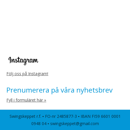
Följ oss på Instagram!
Prenumerera på våra nyhetsbrev
Fyll i formuläret här »
Swingskeppet r.f. ▪ FO-nr 2485877-3 ▪ IBAN FI59 6601 0001
0948 04 ▪ swingskeppet@gmail.com