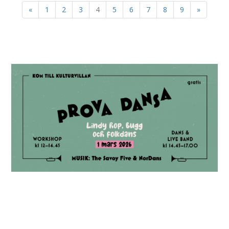
«
1
2
3
4
5
6
7
8
9
»