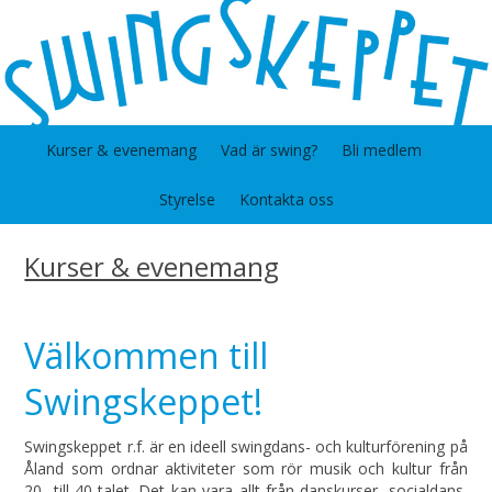
Kurser & evenemang
Vad är swing?
Bli medlem
Styrelse
Kontakta oss
Kurser & evenemang
Välkommen till
Swingskeppet!
Swingskeppet r.f. är en ideell swingdans- och kulturförening på
Åland som ordnar aktiviteter som rör musik och kultur från
20- till 40-talet. Det kan vara allt från danskurser, socialdans,