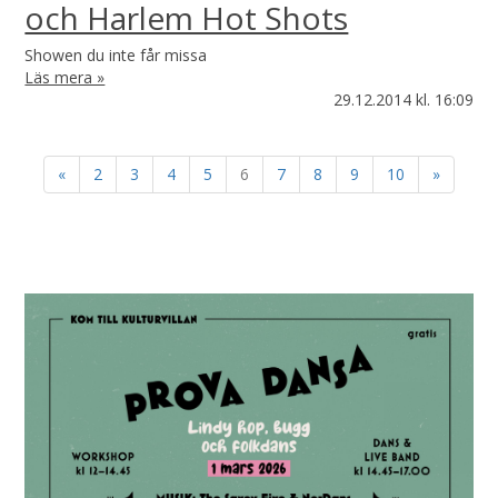
och Harlem Hot Shots
Showen du inte får missa
Läs mera »
29.12.2014
kl. 16:09
«
2
3
4
5
6
7
8
9
10
»