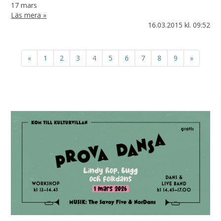
17 mars
Läs mera »
16.03.2015
kl. 09:52
«
1
2
3
4
5
6
7
8
9
»