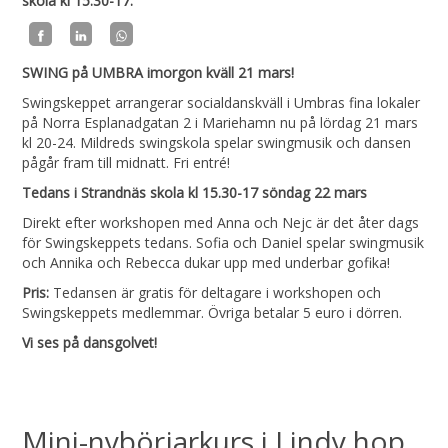
skola kl 15.30-17.
SWING på UMBRA imorgon kväll 21 mars!
Swingskeppet arrangerar socialdanskväll i Umbras fina lokaler
på Norra Esplanadgatan 2 i Mariehamn nu på lördag 21 mars
kl 20-24. Mildreds swingskola spelar swingmusik och dansen
pågår fram till midnatt. Fri entré!
Tedans i Strandnäs skola kl 15.30-17 söndag 22 mars
Direkt efter workshopen med Anna och Nejc är det åter dags
för Swingskeppets tedans. Sofia och Daniel spelar swingmusik
och Annika och Rebecca dukar upp med underbar gofika!
Pris:
Tedansen är gratis för deltagare i workshopen och
Swingskeppets medlemmar. Övriga betalar 5 euro i dörren.
Vi ses på dansgolvet!
Mini-nybörjarkurs i Lindy hop