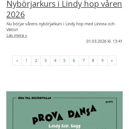
Nybörjarkurs i Lindy hop våren
2026
Nu börjar vårens nybörjarkurs i Lindy hop med Linnea och
Viktor!
Läs mera »
01.03.2026
kl. 13:41
«
1
2
3
4
5
6
7
8
9
»